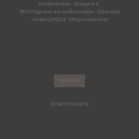
Familie Kratzer . Bobojach 4 .
9974 Prägraten am Großvenediger . Österreich
+43 664 2795513
.
info@ortnerhof.at
ANREISE
BEWERTUNGEN