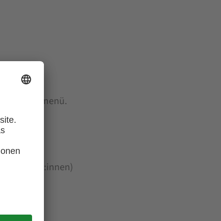
ge-Genießermenü.
übte Reiter:innen)