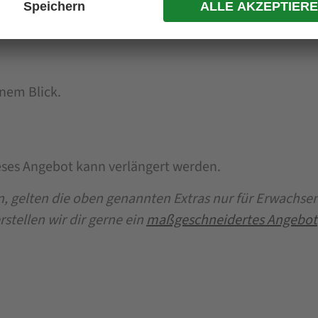
Wanderbus – die Haltestelle findest du direkt vor dem
nem Blick.
ses Angebot kann verlängert werden.
, gelten die oben genannten Extras nur für Erwachsen
stellen wir dir gerne ein
maßgeschneidertes Angebot