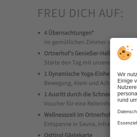
FREU DICH AUF:
4 Übernachtungen*
im gemütlichen Zimmer oder Apartm
Ortnerhof’s Genießer-Halbpension
Starte den Tag mit unserem region
1 Dynamische Yoga-Einheit
am Morg
Bewegung, Atem und Achtsamkeit – fü
1 Ausritt durch die Schneelandschaf
Voucher für eine Reiteinheit – erleb
Wellnesszeit im Ortnerhof
Entspanne in Sauna, Infrarotkabine
Osttirol Gästekarte