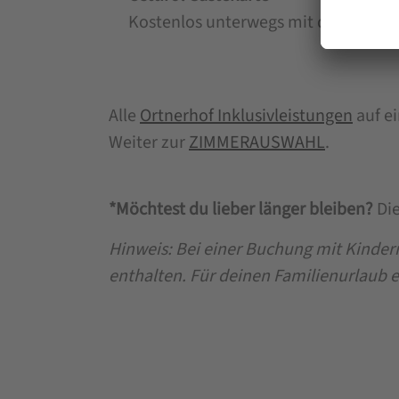
Kostenlos unterwegs mit dem Ski- & 
Alle
Ortnerhof Inklusivleistungen
auf ei
Weiter zur
ZIMMERAUSWAHL
.
*Möchtest du lieber länger bleiben?
Die
Hinweis: Bei einer Buchung mit Kindern
enthalten.
Für deinen Familienurlaub er