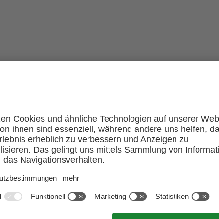
ent deiner Wahl.
alen Frühstücksbuffet und genieße abends ein 4-Gän
en
r einen kraftvollen und klaren Start in den Tag.
t
e die Winterwelt auf dem Rücken eines Pferdes. (für ge
 oder auf den Wärmeliegen – Bademantel inklusive.